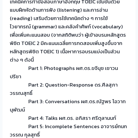
เทคนิคการทำข้อสอบภาษาอังกฤษ TOEIC เข้มข้นด้วย
แบบฝึกหัดด้านการฟัง (listening) และการอ่าน
(reading) เสริมด้วยการใช้เทคนิคต่าง ๆ การใช้
ไวยากรณ์ (grammar) และคลังคำศัพท์ (vocabulary)
เพื่อเพิ่มคะแนนสอบ (จากสถิติพบว่า ผู้เข้าอบรมหลักสูตร
พิชิต TOEIC 2 มีคะแนนเฉลี่ยการทดสอบเพิ่มสูงขึ้นจาก
หลักสูตรพิชิต TOEIC 1) เนื้อหาการอบรมแบ่งเป็นส่วน
ต่าง ๆ ดังนี้
Part 1: Photographs ผศ.ดร.ขจีนุช เชาวน
ปรีชา
Part 2: Question-Response ดร.ศีลสุภา
วรรณสุทธิ์
Part 3: Conversations ผศ.ดร.ณัฐพร โอวาท
นุพัฒน์
Part 4: Talks ผศ.ดร. อภิสรา ศรีตุลานนท์
Part 5: Incomplete Sentences อาจารย์กนก
วรรณ กุลสุทธิ์