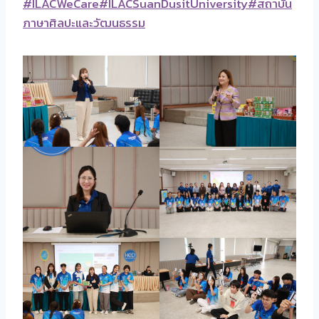
#ILACWeCare
#ILACSuanDusitUniversity
#สถาบัน
ภาษาศิลปะและวัฒนธรรม