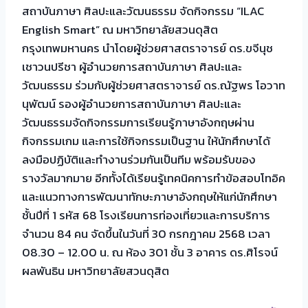
สถาบันภาษา ศิลปะและวัฒนธรรม จัดกิจกรรม “ILAC
English Smart” ณ มหาวิทยาลัยสวนดุสิต
กรุงเทพมหานคร นำโดยผู้ช่วยศาสตราจารย์ ดร.ขจีนุช
เชาวนปรีชา ผู้อำนวยการสถาบันภาษา
ศิลปะและ
วัฒนธรรม ร่วมกับผู้ช่วยศาสตราจารย์ ดร.ณัฐพร โอวาท
นุพัฒน์ รองผู้อำนวยการสถาบันภาษา ศิลปะและ
วัฒนธรรมจัดกิจกรรมการเรียนรู้ภาษาอังกฤษผ่าน
กิจกรรมเกม และการใช้กิจกรรมเป็นฐาน ให้นักศึกษาได้
ลงมือปฏิบัติและทำงานร่วมกันเป็นทีม พร้อมรับของ
รางวัลมากมาย อีกทั้งได้เรียนรู้เทคนิคการทำข้อสอบโทอิค
และแนวทางการพัฒนาทักษะภาษาอังกฤษให้แก่นักศึกษา
ชั้นปีที่ 1 รหัส 68 โรงเรียนการท่องเที่ยวและการบริการ
จำนวน 84 คน จัดขึ้นในวันที่ 30 กรกฎาคม 2568 เวลา
08.30 – 12.00 น. ณ ห้อง 301 ชั้น 3 อาคาร ดร.ศิโรจน์
ผลพันธิน มหาวิทยาลัยสวนดุสิต