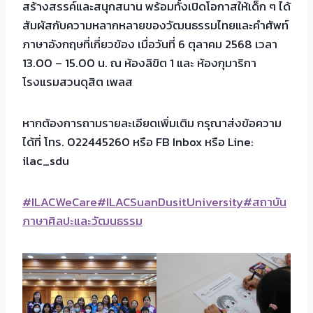
สร้างสรรค์และสนุกสนาน พร้อมทั้งเปิดโอกาสให้เด็ก ๆ ได้
สัมผัสกับความหลากหลายของวัฒนธรรมไทยและคำศัพท์
ภาษาอังกฤษที่เกี่ยวข้อง เมื่อวันที่ 6 ตุลาคม 2568 เวลา
13.00 – 15.00 น. ณ ห้องลิขิต 1 และ ห้องกุมาริกา
โรงแรมสวนดุสิต เพลส
หากต้องการถามรายละเอียดเพิ่มเติม กรุณาส่งข้อความ
ได้ที่ โทร. 022445260 หรือ FB Inbox หรือ Line:
ilac_sdu
#ILACWeCare
#ILACSuanDusitUniversity
#สถาบัน
ภาษาศิลปะและวัฒนธรรม