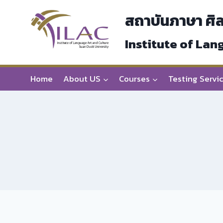
Skip
สถาบันภาษา ศิ
to
content
Institute of Lan
Home
About US
Courses
Testing Servi