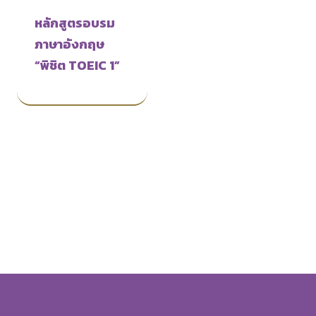
หลักสูตรอบรม
ภาษาอังกฤษ
“พิชิต TOEIC 1”