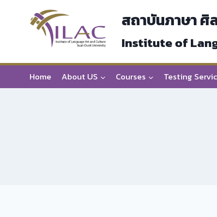
Skip
สถาบันภาษา ศิ
to
content
Institute of Lan
Home
About US
Courses
Testing Servi