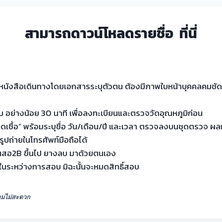
สามารถดาวน์โหลดรายชื่อ
ที่นี่
นังสือเดินทางโดยเอกสารระบุตัวตน ต้องมีภาพใบหน้าบุคคลคมชัด แล
 อย่างน้อย 30 นาที เพื่อลงทะเบียนและตรวจวัดอุณหภูมิก่อน
ชื้อ” พร้อมระบุชื่อ วัน/เดือน/ปี และเวลา ตรวจลงบนชุดตรวจ ผลกา
ปถ่ายในโทรศัพท์มือถือได้
ินสอ2B ขึ้นไป ยางลบ มาด้วยตนเอง
นระหว่างการสอบ มิฉะนั้นจะหมดสิทธิ์สอบ
วามไม่สะดวก