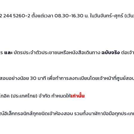
2 244 5260-2 ตั้งแต่เวลา 08.30-16.30 น. ในวันจันทร์-ศุกร์ (เว้
กร
และ
บัตรประจำตัวประชาชนหรือหนังสือเดินทาง
ฉบับจริง
ต่อเจ้
อบอย่างน้อย 30 นาที เพื่อทำการลงทะเบียนโดยเจ้าหน้าที่ศูนย์สอ
สอบโทอิค (ประเทศไทย) จำกัด กำหนดให้
เท่านั้น
์อิเล็กทรอนิกส์ทุกชนิดเข้าห้องสอบ รวมทั้งนาฬิกาข้อมือทุกประเภท