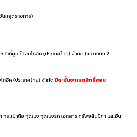
นวันหยุดราชการ)
าหน้าที่ศูนย์สอบโทอิค (ประเทศไทย) จำกัด (แสดงทั้ง 2
บโทอิค (ประเทศไทย) จำกัด
มิฉะนั้นจะหมดสิทธิ์สอบ
 กระเป๋าถือ กุญแจ กุญแจรถ เอกสาร ทรัพย์สินมีค่า และอื่น