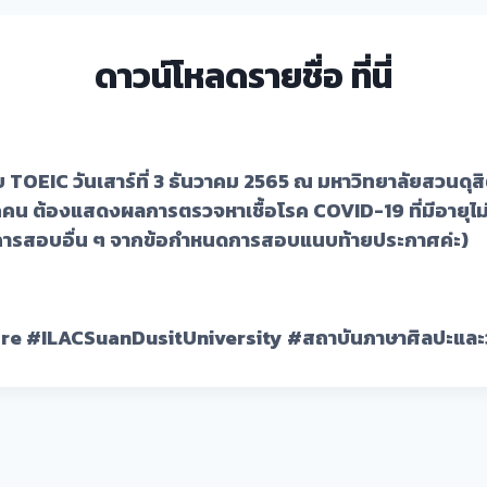
ดาวน์โหลดรายชื่อ
ที่นี่
อบ TOEIC วันเสาร์ที่ 3 ธันวาคม 2565 ณ มหาวิทยาลัยสวน
กคน ต้องแสดงผลการตรวจหาเชื้อโรค COVID-19 ที่มีอายุไม่
ดการสอบอื่น ๆ จากข้อกำหนดการสอบแนบท้ายประกาศค่ะ)
re
#ILACSuanDusitUniversity
#สถาบันภาษาศิลปะแล